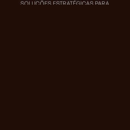
SOLUÇÕES ESTRATÉGICAS PARA
ESCALAR SEU NEGÓCIO
NEGÓCIOS EM ERUPÇÃO
MARKETING
ESTRATÉGICO E
PERFORMANCE
Branding
Presença Digital
Tráfego Pago
Gestão de Marca
Planejamento de
Soluções em IA
Marketing
QUERO UMA PROPOSTA DE
MARKETING
360